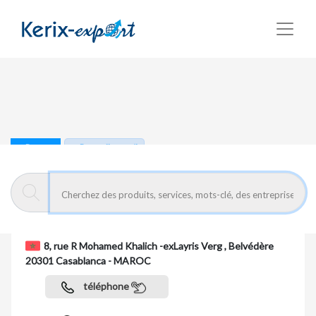
Retour
Page d'accueil
I OFFICE
8, rue R Mohamed Khalich -exLayris Verg , Belvédère
20301 Casablanca - MAROC
téléphone