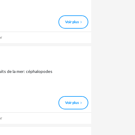
Voir plus
r
its de la mer: céphalopodes
Voir plus
r