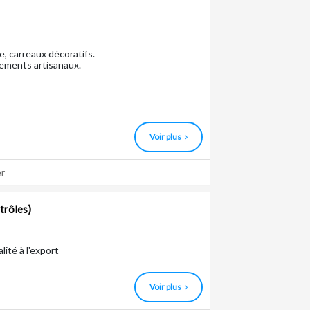
ge, carreaux décoratifs.
ements artisanaux.
Voir plus
r
trôles)
ité à l'export
Voir plus