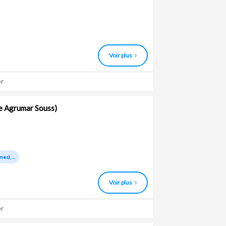
Voir plus
r
e Agrumar Souss)
es), ...
Voir plus
r