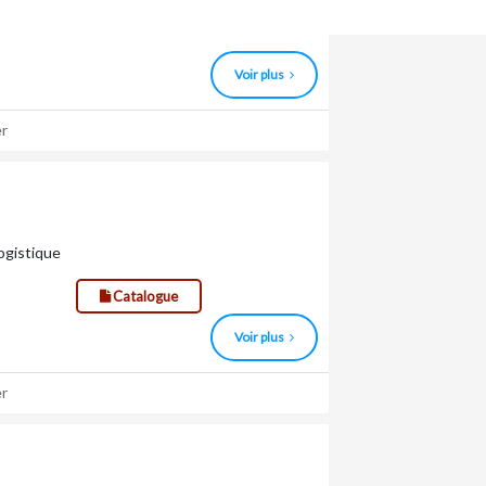
isée dans la conception et la
ro cannelures
Voir plus
r
logistique
Catalogue
Voir plus
r