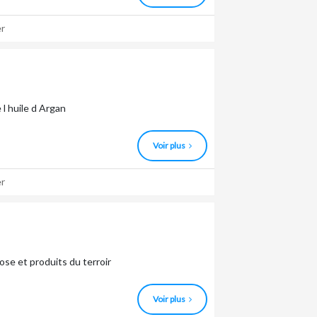
r
l huile d Argan
Voir plus
r
ose et produits du terroir
Voir plus