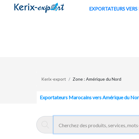
/fr/zone/amerique-du-nord
EXPORTATE
Kerix-export
Zone : Amérique du Nord
Exportateurs Marocains vers Amérique du No
MAROC EMBALLAGE
Casablanca - Maroc
Maroc Emballage est une entreprise de transform