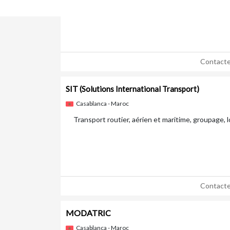
papier et de carton par le procédé offset, spécial
fabrication des emballages en carton plat et mic
Contacte
SIT
(Solutions International Transport)
Casablanca - Maroc
Transport routier, aérien et maritime, groupage, 
Contacte
MODATRIC
Casablanca - Maroc